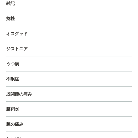
雑記
捻挫
オスグッド
ジストニア
うつ病
不眠症
股関節の痛み
腱鞘炎
腕の痛み