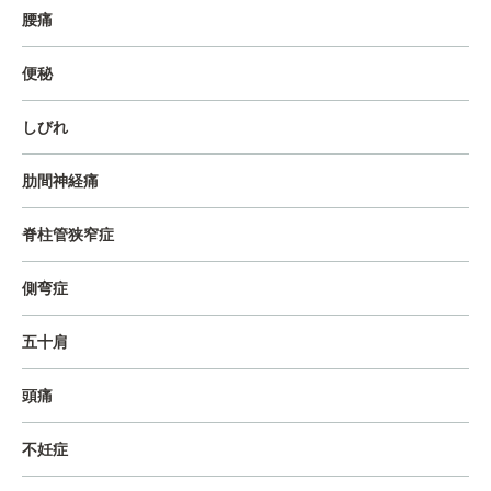
腰痛
便秘
しびれ
肋間神経痛
脊柱管狭窄症
側弯症
五十肩
頭痛
不妊症