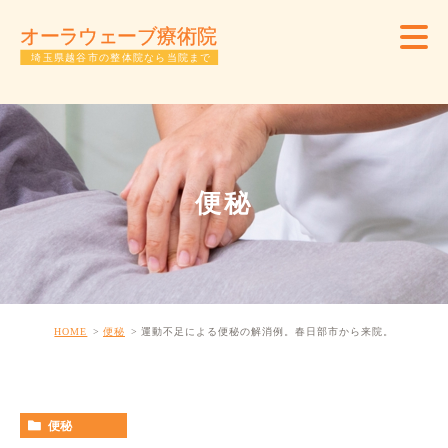
便秘
HOME
便秘
運動不足による便秘の解消例。春日部市から来院。
便秘