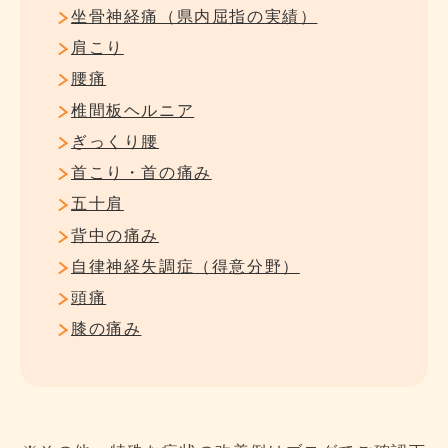
坐骨神経痛（県内屈指の実績）
肩こり
腰痛
椎間板ヘルニア
ぎっくり腰
首こり・首の痛み
五十肩
背中の痛み
自律神経失調症（得意分野）
頭痛
膝の痛み