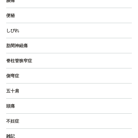
腰痛
便秘
しびれ
肋間神経痛
脊柱管狭窄症
側弯症
五十肩
頭痛
不妊症
雑記