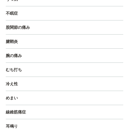
不眠症
股関節の痛み
腱鞘炎
腕の痛み
むち打ち
冷え性
めまい
線維筋痛症
耳鳴り