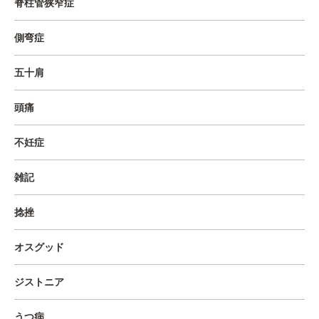
脊柱管狭窄症
側弯症
五十肩
頭痛
不妊症
雑記
捻挫
オスグッド
ジストニア
うつ病