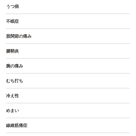
うつ病
不眠症
股関節の痛み
腱鞘炎
腕の痛み
むち打ち
冷え性
めまい
線維筋痛症