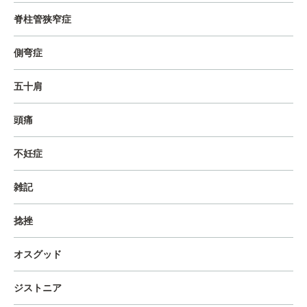
脊柱管狭窄症
側弯症
五十肩
頭痛
不妊症
雑記
捻挫
オスグッド
ジストニア