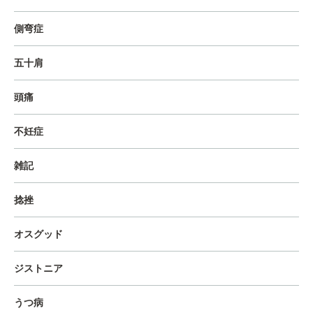
側弯症
五十肩
頭痛
不妊症
雑記
捻挫
オスグッド
ジストニア
うつ病