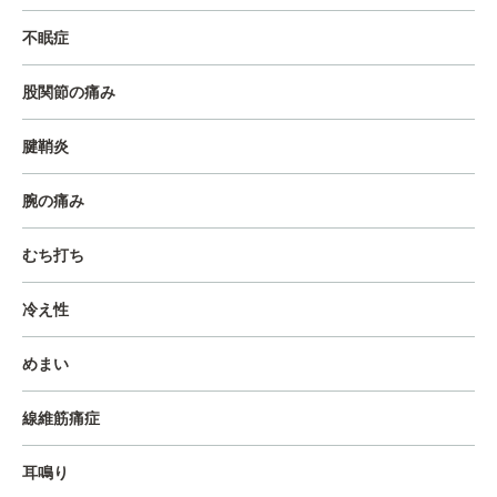
不眠症
股関節の痛み
腱鞘炎
腕の痛み
むち打ち
冷え性
めまい
線維筋痛症
耳鳴り