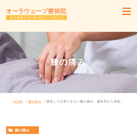
膝の痛み
HOME
膝の痛み
硬直して正座できない膝の痛み。越谷市から来院。
膝の痛み