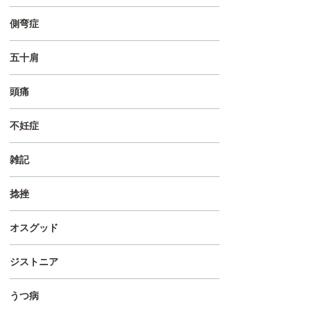
側弯症
五十肩
頭痛
不妊症
雑記
捻挫
オスグッド
ジストニア
うつ病