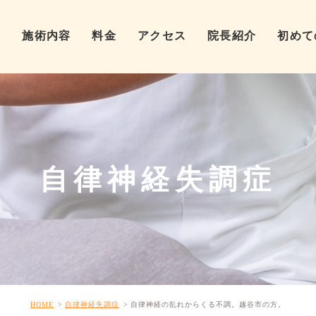
ム
施術内容
料金
アクセス
院長紹介
初めて
自律神経失調症
HOME
自律神経失調症
自律神経の乱れからくる不調。越谷市の方。