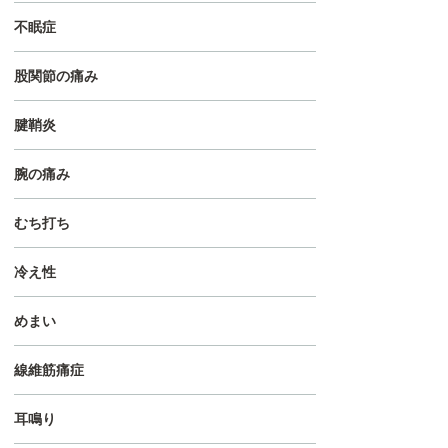
不眠症
股関節の痛み
腱鞘炎
腕の痛み
むち打ち
冷え性
めまい
線維筋痛症
耳鳴り