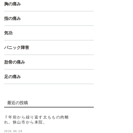
胸の痛み
指の痛み
気功
パニック障害
肋骨の痛み
足の痛み
最近の投稿
７年前から繰り返す太ももの肉離
れ。狭山市から来院。
2026.06.28