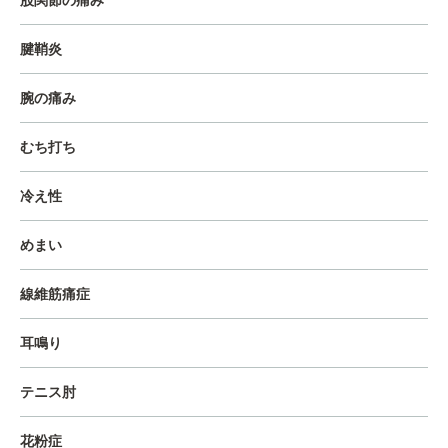
股関節の痛み
腱鞘炎
腕の痛み
むち打ち
冷え性
めまい
線維筋痛症
耳鳴り
テニス肘
花粉症