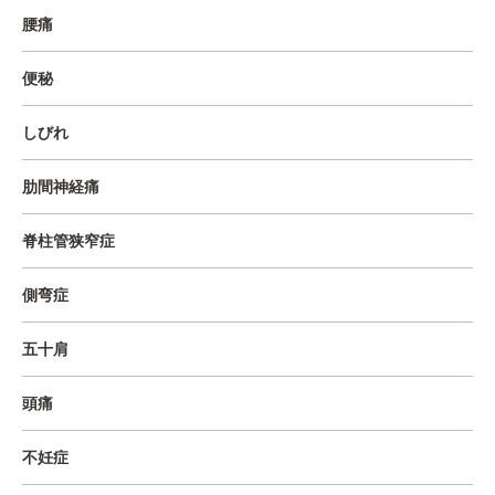
腰痛
便秘
しびれ
肋間神経痛
脊柱管狭窄症
側弯症
五十肩
頭痛
不妊症