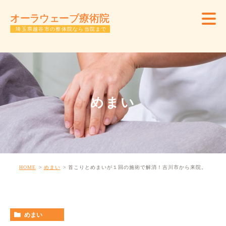
めまい
HOME
めまい
首こりとめまいが１回の施術で解消！吉川市から来院。
めまい