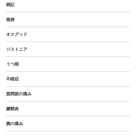
雑記
捻挫
オスグッド
ジストニア
うつ病
不眠症
股関節の痛み
腱鞘炎
腕の痛み