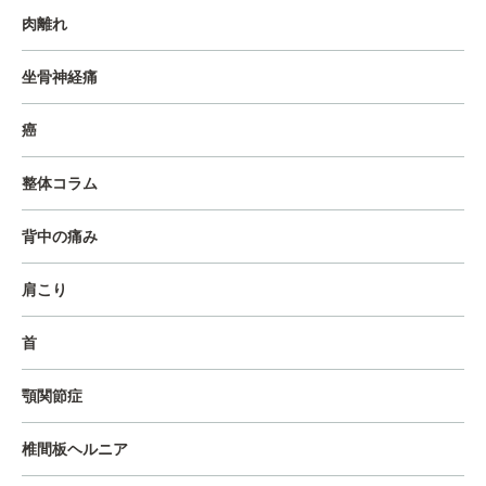
肉離れ
坐骨神経痛
癌
整体コラム
背中の痛み
肩こり
首
顎関節症
椎間板ヘルニア