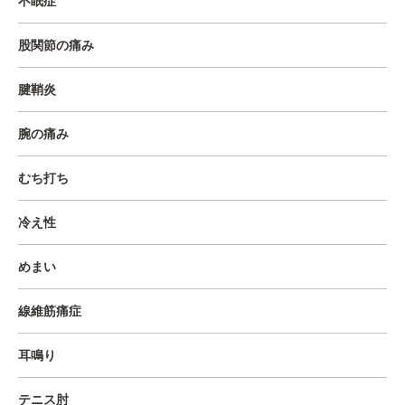
不眠症
股関節の痛み
腱鞘炎
腕の痛み
むち打ち
冷え性
めまい
線維筋痛症
耳鳴り
テニス肘