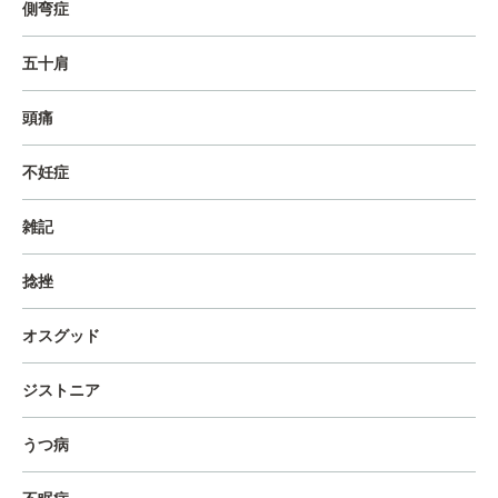
側弯症
五十肩
頭痛
不妊症
雑記
捻挫
オスグッド
ジストニア
うつ病