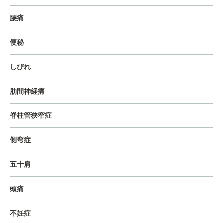
腰痛
便秘
しびれ
肋間神経痛
脊柱管狭窄症
側弯症
五十肩
頭痛
不妊症