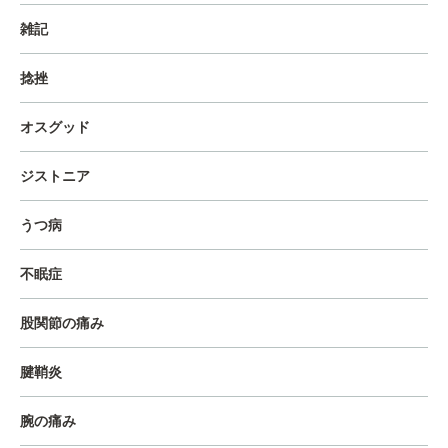
雑記
捻挫
オスグッド
ジストニア
うつ病
不眠症
股関節の痛み
腱鞘炎
腕の痛み