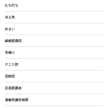
むち打ち
冷え性
めまい
線維筋痛症
耳鳴り
テニス肘
花粉症
足底筋膜炎
過敏性腸症候群