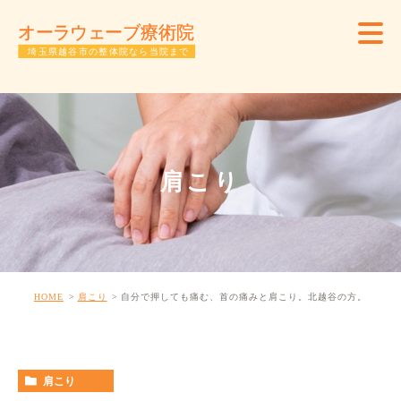
肩こり
HOME
肩こり
自分で押しても痛む、首の痛みと肩こり。北越谷の方。
肩こり