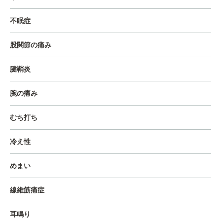
不眠症
股関節の痛み
腱鞘炎
腕の痛み
むち打ち
冷え性
めまい
線維筋痛症
耳鳴り