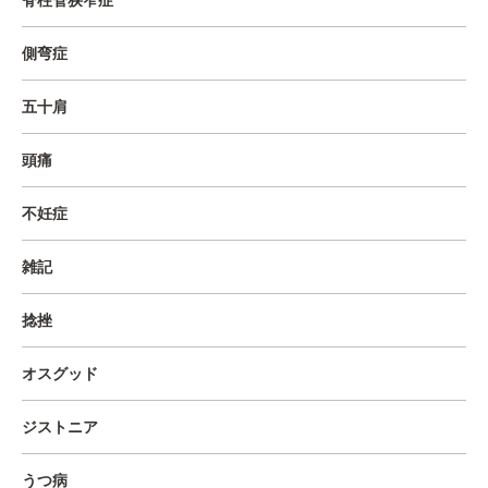
脊柱管狭窄症
側弯症
五十肩
頭痛
不妊症
雑記
捻挫
オスグッド
ジストニア
うつ病