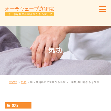
気功
HOME
気功
埼玉県越谷市で気功なら当院へ。草加,春日部からも来院。
気功