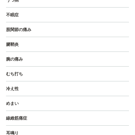
うつ病
不眠症
股関節の痛み
腱鞘炎
腕の痛み
むち打ち
冷え性
めまい
線維筋痛症
耳鳴り