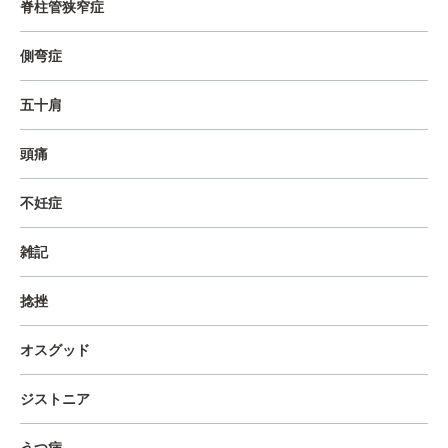
脊柱管狭窄症
側弯症
五十肩
頭痛
不妊症
雑記
捻挫
オスグッド
ジストニア