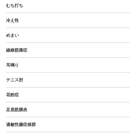
むち打ち
冷え性
めまい
線維筋痛症
耳鳴り
テニス肘
花粉症
足底筋膜炎
過敏性腸症候群