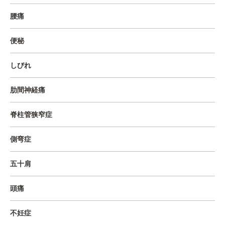
腰痛
便秘
しびれ
肋間神経痛
脊柱管狭窄症
側弯症
五十肩
頭痛
不妊症