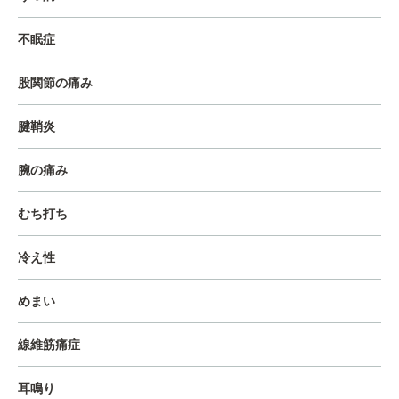
不眠症
股関節の痛み
腱鞘炎
腕の痛み
むち打ち
冷え性
めまい
線維筋痛症
耳鳴り