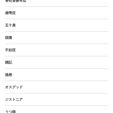
脊柱管狭窄症
側弯症
五十肩
頭痛
不妊症
雑記
捻挫
オスグッド
ジストニア
うつ病