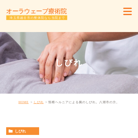
しびれ
HOME
しびれ
頸椎ヘルニアによる腕のしびれ。八潮市の方。
しびれ