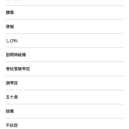
腰痛
便秘
しびれ
肋間神経痛
脊柱管狭窄症
側弯症
五十肩
頭痛
不妊症