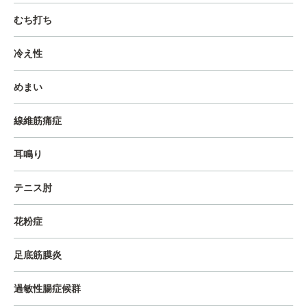
むち打ち
冷え性
めまい
線維筋痛症
耳鳴り
テニス肘
花粉症
足底筋膜炎
過敏性腸症候群