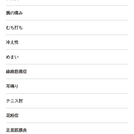
腕の痛み
むち打ち
冷え性
めまい
線維筋痛症
耳鳴り
テニス肘
花粉症
足底筋膜炎