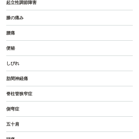
起立性調節障害
膝の痛み
腰痛
便秘
しびれ
肋間神経痛
脊柱管狭窄症
側弯症
五十肩