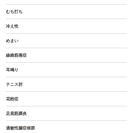
むち打ち
冷え性
めまい
線維筋痛症
耳鳴り
テニス肘
花粉症
足底筋膜炎
過敏性腸症候群