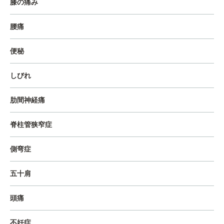
膝の痛み
腰痛
便秘
しびれ
肋間神経痛
脊柱管狭窄症
側弯症
五十肩
頭痛
不妊症