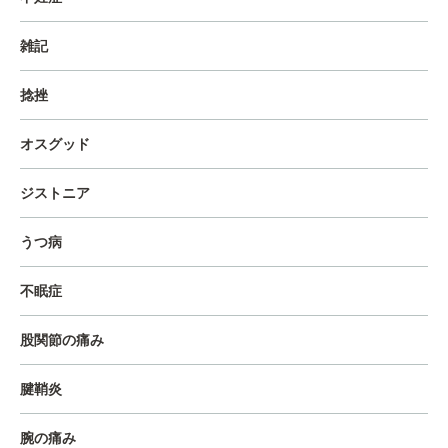
雑記
捻挫
オスグッド
ジストニア
うつ病
不眠症
股関節の痛み
腱鞘炎
腕の痛み