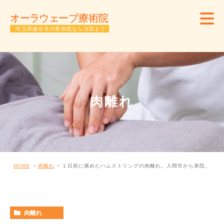
肉離れ
HOME
肉離れ
１日前に痛めたハムストリングの肉離れ。入間市から来院。
肉離れ