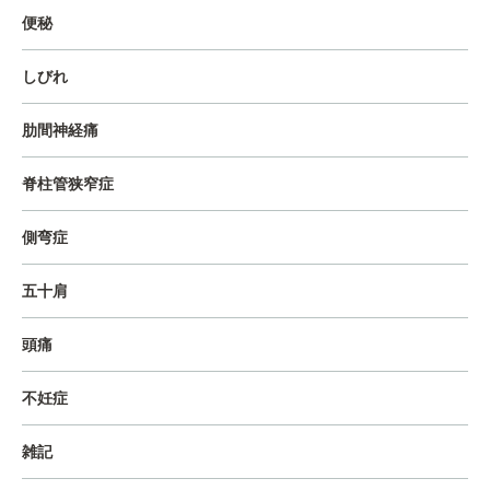
便秘
しびれ
肋間神経痛
脊柱管狭窄症
側弯症
五十肩
頭痛
不妊症
雑記