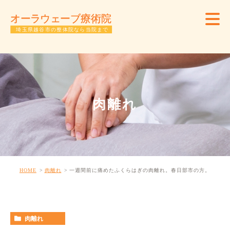
肉離れ
HOME
肉離れ
一週間前に痛めたふくらはぎの肉離れ。春日部市の方。
肉離れ