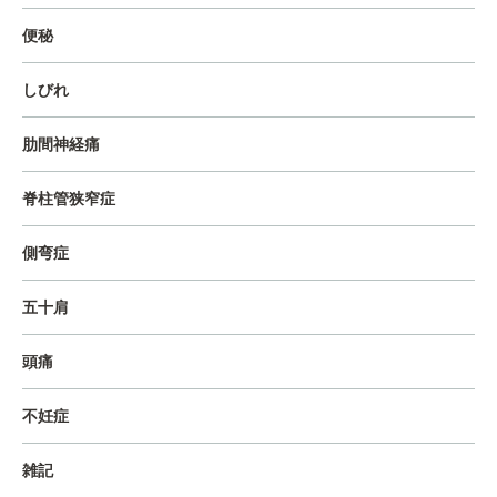
便秘
しびれ
肋間神経痛
脊柱管狭窄症
側弯症
五十肩
頭痛
不妊症
雑記