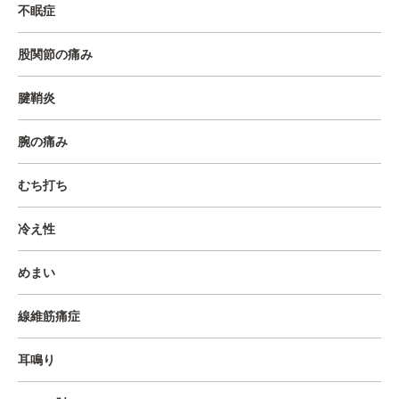
不眠症
股関節の痛み
腱鞘炎
腕の痛み
むち打ち
冷え性
めまい
線維筋痛症
耳鳴り