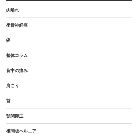
肉離れ
坐骨神経痛
癌
整体コラム
背中の痛み
肩こり
首
顎関節症
椎間板ヘルニア