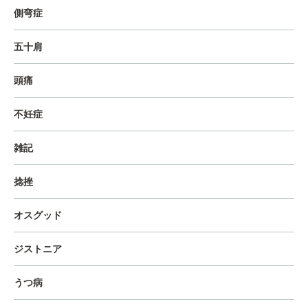
側弯症
五十肩
頭痛
不妊症
雑記
捻挫
オスグッド
ジストニア
うつ病