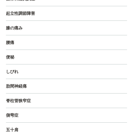
起立性調節障害
膝の痛み
腰痛
便秘
しびれ
肋間神経痛
脊柱管狭窄症
側弯症
五十肩