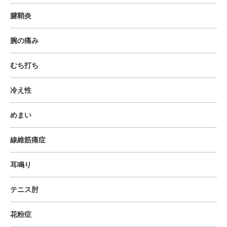
腱鞘炎
腕の痛み
むち打ち
冷え性
めまい
線維筋痛症
耳鳴り
テニス肘
花粉症