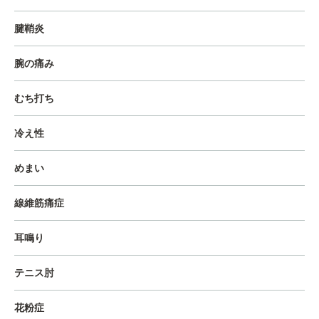
腱鞘炎
腕の痛み
むち打ち
冷え性
めまい
線維筋痛症
耳鳴り
テニス肘
花粉症