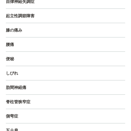
自律神経失調症
起立性調節障害
膝の痛み
腰痛
便秘
しびれ
肋間神経痛
脊柱管狭窄症
側弯症
五十肩