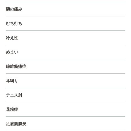
腕の痛み
むち打ち
冷え性
めまい
線維筋痛症
耳鳴り
テニス肘
花粉症
足底筋膜炎