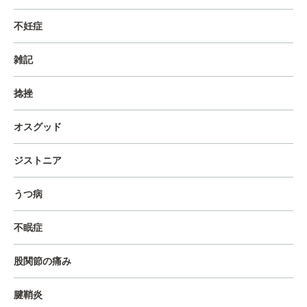
不妊症
雑記
捻挫
オスグッド
ジストニア
うつ病
不眠症
股関節の痛み
腱鞘炎