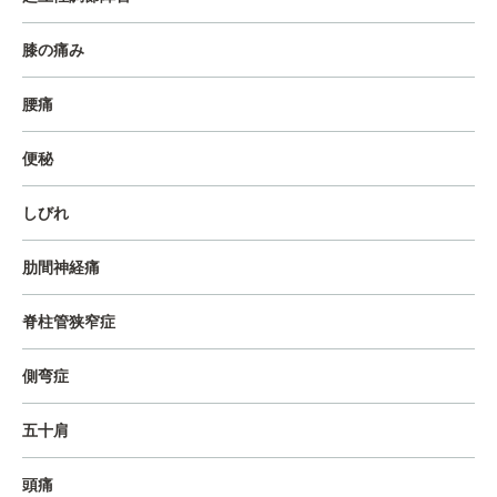
膝の痛み
腰痛
便秘
しびれ
肋間神経痛
脊柱管狭窄症
側弯症
五十肩
頭痛