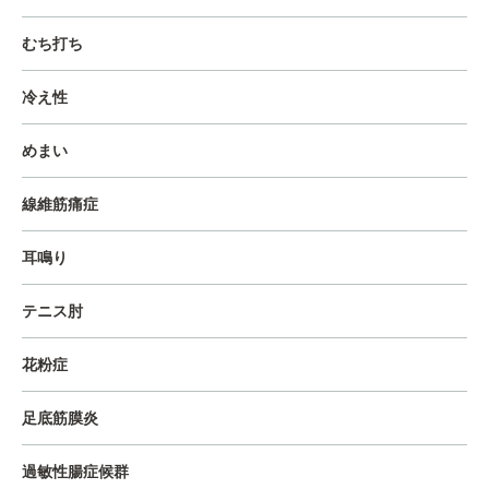
むち打ち
冷え性
めまい
線維筋痛症
耳鳴り
テニス肘
花粉症
足底筋膜炎
過敏性腸症候群