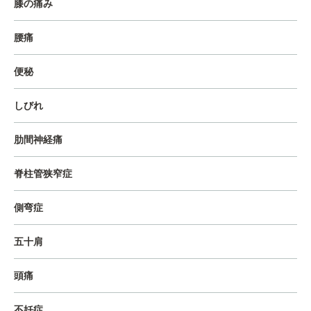
膝の痛み
腰痛
便秘
しびれ
肋間神経痛
脊柱管狭窄症
側弯症
五十肩
頭痛
不妊症