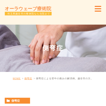
側弯症
HOME
側弯症
側弯症による背中の痛みの解消例。越谷市の方。
側弯症