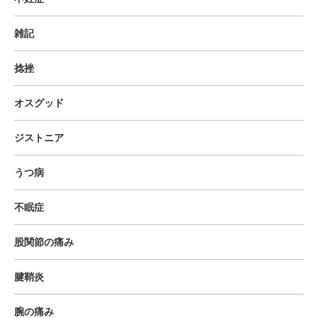
雑記
捻挫
オスグッド
ジストニア
うつ病
不眠症
股関節の痛み
腱鞘炎
腕の痛み