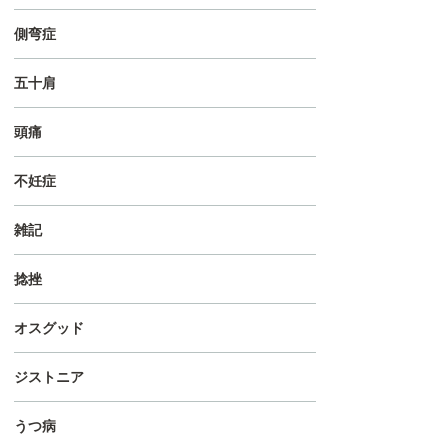
側弯症
五十肩
頭痛
不妊症
雑記
捻挫
オスグッド
ジストニア
うつ病