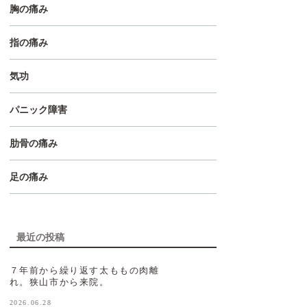
胸の痛み
指の痛み
気功
パニック障害
肋骨の痛み
足の痛み
最近の投稿
７年前から繰り返す太ももの肉離
れ。狭山市から来院。
2026.06.28