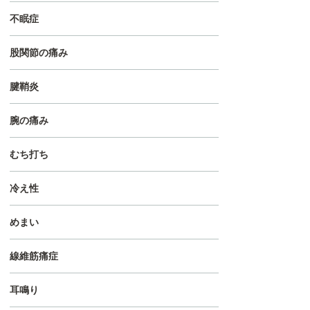
不眠症
股関節の痛み
腱鞘炎
腕の痛み
むち打ち
冷え性
めまい
線維筋痛症
耳鳴り