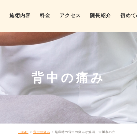
ム
施術内容
料金
アクセス
院長紹介
初めて
背中の痛み
HOME
背中の痛み
起床時の背中の痛みが解消。吉川市の方。