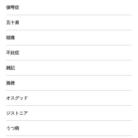
側弯症
五十肩
頭痛
不妊症
雑記
捻挫
オスグッド
ジストニア
うつ病