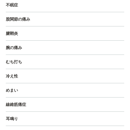
不眠症
股関節の痛み
腱鞘炎
腕の痛み
むち打ち
冷え性
めまい
線維筋痛症
耳鳴り