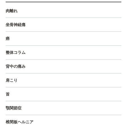
肉離れ
坐骨神経痛
癌
整体コラム
背中の痛み
肩こり
首
顎関節症
椎間板ヘルニア