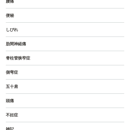
腰痛
便秘
しびれ
肋間神経痛
脊柱管狭窄症
側弯症
五十肩
頭痛
不妊症
雑記