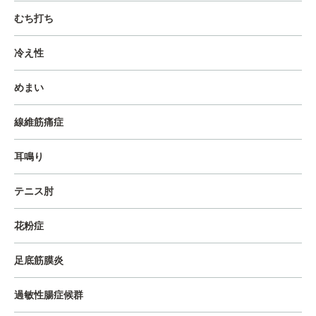
むち打ち
冷え性
めまい
線維筋痛症
耳鳴り
テニス肘
花粉症
足底筋膜炎
過敏性腸症候群