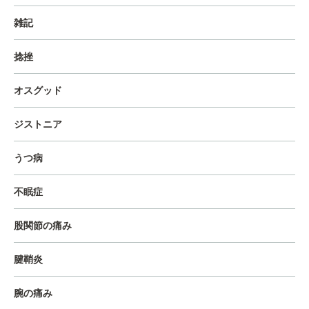
雑記
捻挫
オスグッド
ジストニア
うつ病
不眠症
股関節の痛み
腱鞘炎
腕の痛み