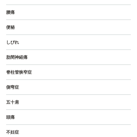
腰痛
便秘
しびれ
肋間神経痛
脊柱管狭窄症
側弯症
五十肩
頭痛
不妊症