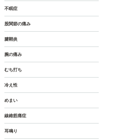
不眠症
股関節の痛み
腱鞘炎
腕の痛み
むち打ち
冷え性
めまい
線維筋痛症
耳鳴り