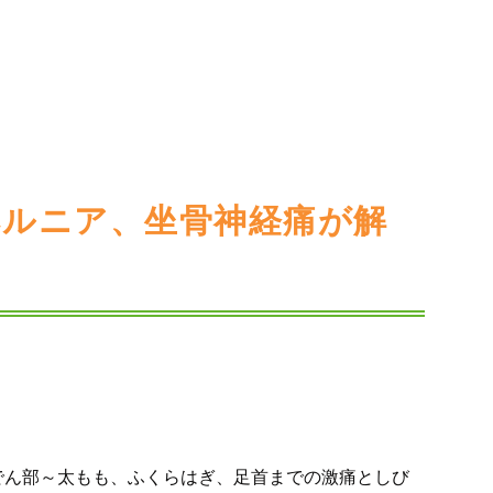
ヘルニア、坐骨神経痛が解
でん部～太もも、ふくらはぎ、足首までの激痛としび