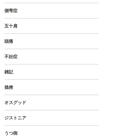
側弯症
五十肩
頭痛
不妊症
雑記
捻挫
オスグッド
ジストニア
うつ病