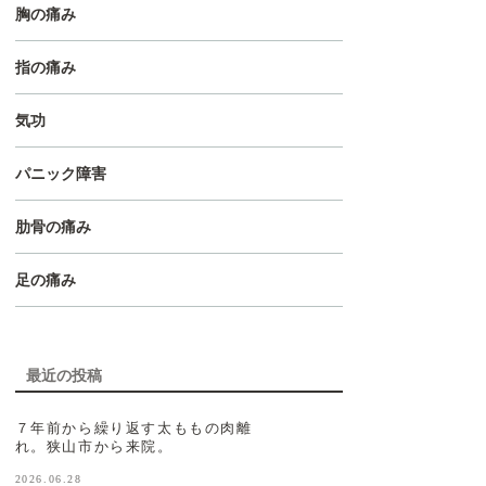
胸の痛み
指の痛み
気功
パニック障害
肋骨の痛み
足の痛み
最近の投稿
７年前から繰り返す太ももの肉離
れ。狭山市から来院。
2026.06.28