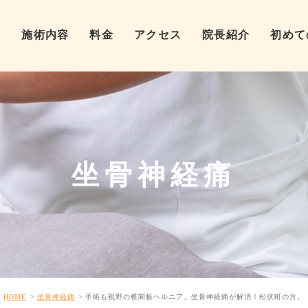
ム
施術内容
料金
アクセス
院長紹介
初めて
坐骨神経痛
HOME
坐骨神経痛
手術も視野の椎間板ヘルニア、坐骨神経痛が解消！松伏町の方。