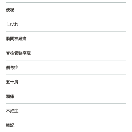
便秘
しびれ
肋間神経痛
脊柱管狭窄症
側弯症
五十肩
頭痛
不妊症
雑記