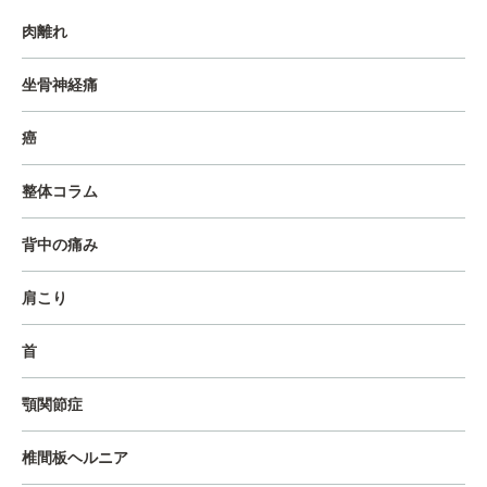
肉離れ
坐骨神経痛
癌
整体コラム
背中の痛み
肩こり
首
顎関節症
椎間板ヘルニア