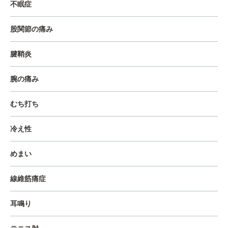
不眠症
股関節の痛み
腱鞘炎
腕の痛み
むち打ち
冷え性
めまい
線維筋痛症
耳鳴り