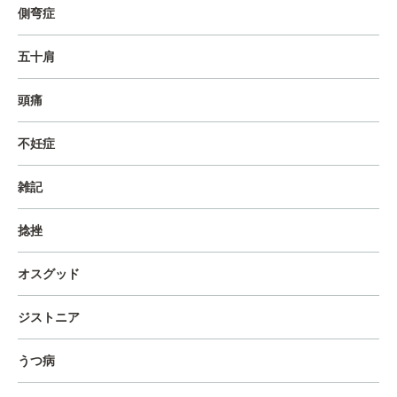
側弯症
五十肩
頭痛
不妊症
雑記
捻挫
オスグッド
ジストニア
うつ病