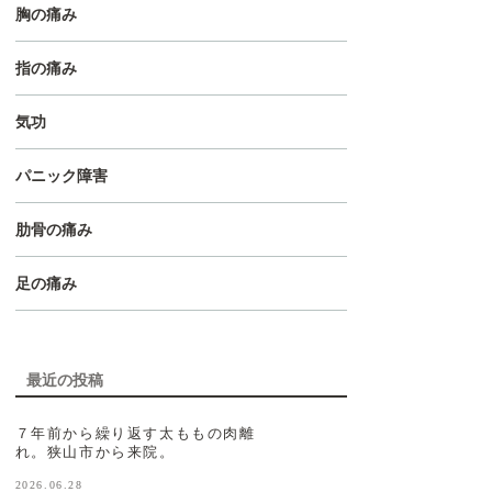
胸の痛み
指の痛み
気功
パニック障害
肋骨の痛み
足の痛み
最近の投稿
７年前から繰り返す太ももの肉離
れ。狭山市から来院。
2026.06.28