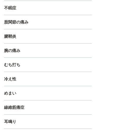
不眠症
股関節の痛み
腱鞘炎
腕の痛み
むち打ち
冷え性
めまい
線維筋痛症
耳鳴り