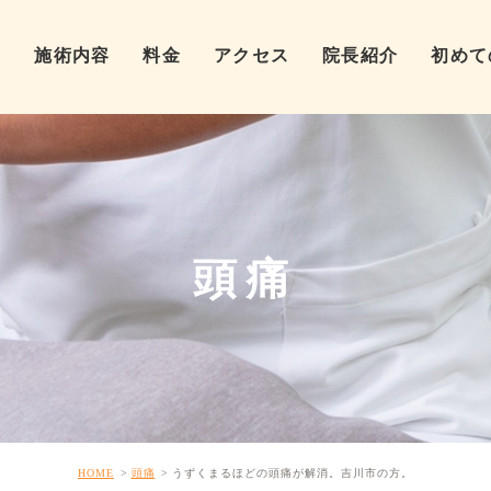
ム
施術内容
料金
アクセス
院長紹介
初めて
頭痛
HOME
頭痛
うずくまるほどの頭痛が解消。吉川市の方。