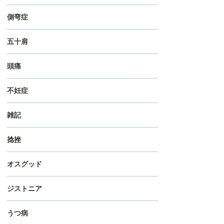
側弯症
五十肩
頭痛
不妊症
雑記
捻挫
オスグッド
ジストニア
うつ病