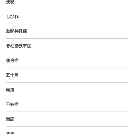
便秘
しびれ
肋間神経痛
脊柱管狭窄症
側弯症
五十肩
頭痛
不妊症
雑記
捻挫