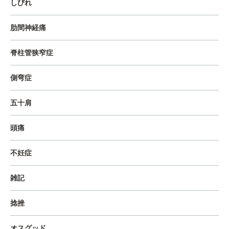
しびれ
肋間神経痛
脊柱管狭窄症
側弯症
五十肩
頭痛
不妊症
雑記
捻挫
オスグッド