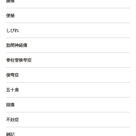
腰痛
便秘
しびれ
肋間神経痛
脊柱管狭窄症
側弯症
五十肩
頭痛
不妊症
雑記