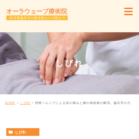
しびれ
HOME
しびれ
頸椎ヘルニアによる首の痛みと腕の神経痛が解消。越谷市の方。
しびれ