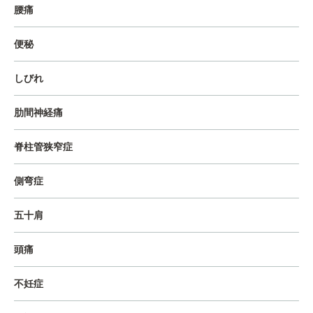
腰痛
便秘
しびれ
肋間神経痛
脊柱管狭窄症
側弯症
五十肩
頭痛
不妊症