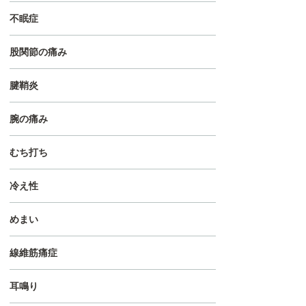
不眠症
股関節の痛み
腱鞘炎
腕の痛み
むち打ち
冷え性
めまい
線維筋痛症
耳鳴り