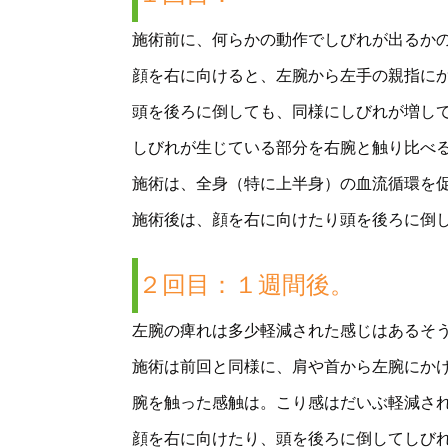
施術前に、何らかの動作でしびれが出るか
顔を右に向けると、左腕から左手の親指に
頭を後ろに倒しても、同様にしびれが増し
しびれが生じている部分を右腕と触り比べ
施術は、全身（特に上半身）の血流循環を
施術後は、顔を右に向けたり頭を後ろに倒
２回目：１週間後。
左腕の痺れは多少軽減された感じはあるそ
施術は前回と同様に、肩や首から左腕にか
腕を触った感触は。こり感はだいぶ軽減さ
顔を右に向けたり、頭を後ろに倒してしび