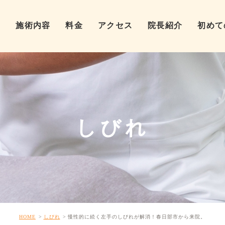
ム
施術内容
料金
アクセス
院長紹介
初めて
しびれ
HOME
しびれ
慢性的に続く左手のしびれが解消！春日部市から来院。