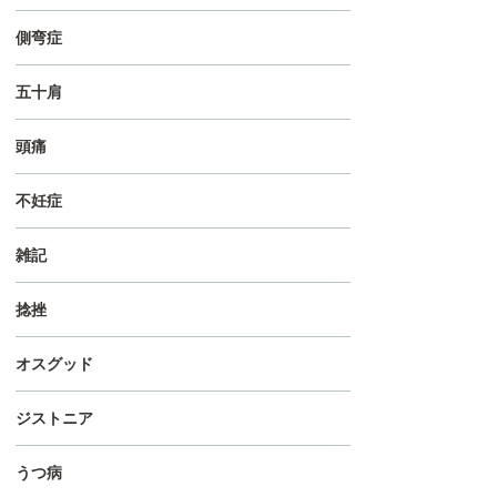
側弯症
五十肩
頭痛
不妊症
雑記
捻挫
オスグッド
ジストニア
うつ病