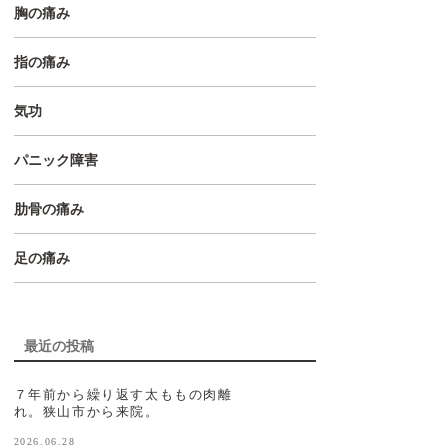
胸の痛み
指の痛み
気功
パニック障害
肋骨の痛み
足の痛み
最近の投稿
７年前から繰り返す太ももの肉離
れ。狭山市から来院。
2026.06.28