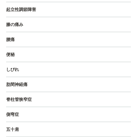
起立性調節障害
膝の痛み
腰痛
便秘
しびれ
肋間神経痛
脊柱管狭窄症
側弯症
五十肩