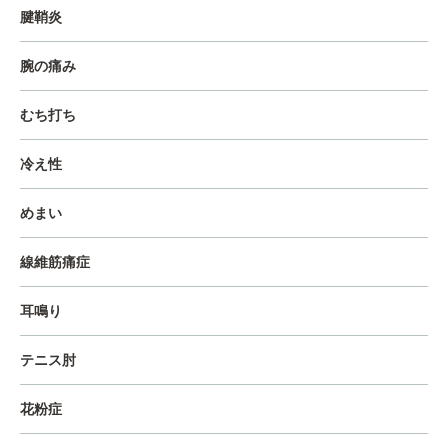
腱鞘炎
腕の痛み
むち打ち
冷え性
めまい
線維筋痛症
耳鳴り
テニス肘
花粉症