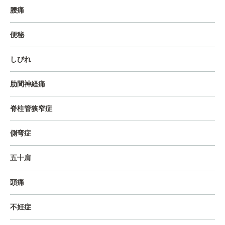
腰痛
便秘
しびれ
肋間神経痛
脊柱管狭窄症
側弯症
五十肩
頭痛
不妊症