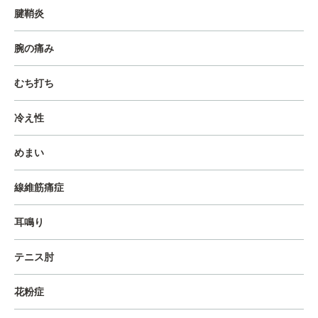
腱鞘炎
腕の痛み
むち打ち
冷え性
めまい
線維筋痛症
耳鳴り
テニス肘
花粉症