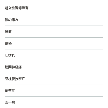
起立性調節障害
膝の痛み
腰痛
便秘
しびれ
肋間神経痛
脊柱管狭窄症
側弯症
五十肩