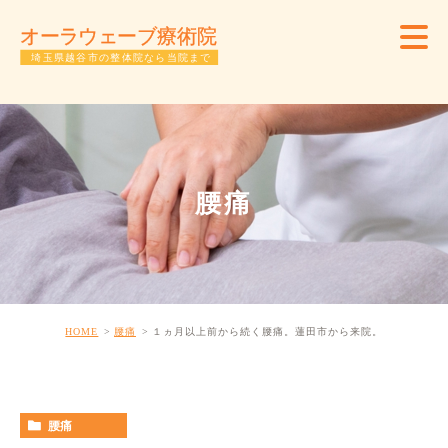
腰痛
HOME
腰痛
１ヵ月以上前から続く腰痛。蓮田市から来院。
腰痛