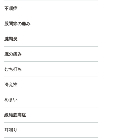
不眠症
股関節の痛み
腱鞘炎
腕の痛み
むち打ち
冷え性
めまい
線維筋痛症
耳鳴り