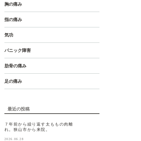
胸の痛み
指の痛み
気功
パニック障害
肋骨の痛み
足の痛み
最近の投稿
７年前から繰り返す太ももの肉離
れ。狭山市から来院。
2026.06.28