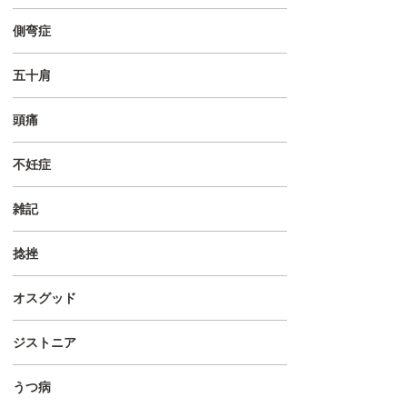
側弯症
五十肩
頭痛
不妊症
雑記
捻挫
オスグッド
ジストニア
うつ病