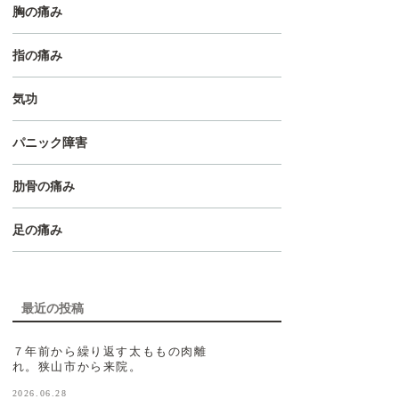
胸の痛み
指の痛み
気功
パニック障害
肋骨の痛み
足の痛み
最近の投稿
７年前から繰り返す太ももの肉離
れ。狭山市から来院。
2026.06.28