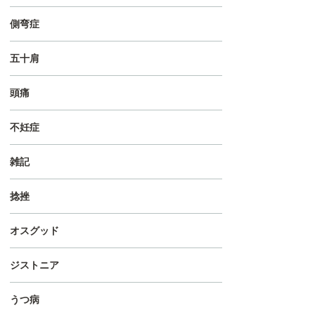
側弯症
五十肩
頭痛
不妊症
雑記
捻挫
オスグッド
ジストニア
うつ病