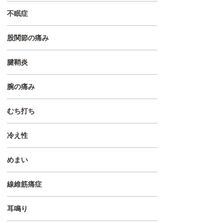
不眠症
股関節の痛み
腱鞘炎
腕の痛み
むち打ち
冷え性
めまい
線維筋痛症
耳鳴り