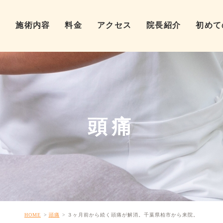
ム
施術内容
料金
アクセス
院長紹介
初めて
頭痛
HOME
頭痛
３ヶ月前から続く頭痛が解消。千葉県柏市から来院。